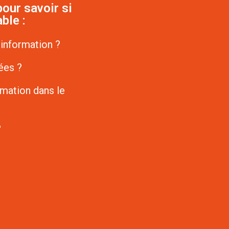
our savoir si
ble :
’information ?
ées ?
rmation dans le
?