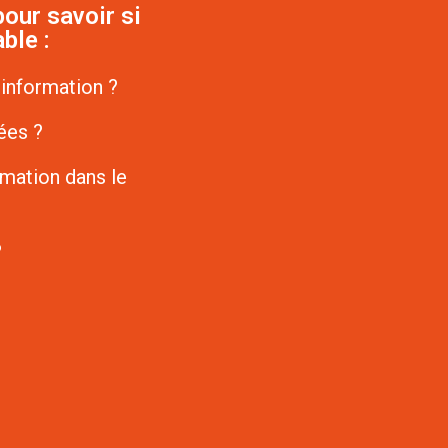
our savoir si
ble :
’information ?
ées ?
rmation dans le
?